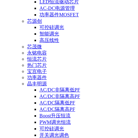
LED恒流驱动芯片
AC-DC电源管理
功率器件MOSFET
芯源创
可控硅调光
智能调光
高压线性
芯茂微
永铭电容
恒流芯片
热门芯片
宝宫电子
功率器件
晶丰明源
AC/DC非隔离低PF
AC/DC非隔离高PF
AC/DC隔离低PF
AC/DC隔离高PF
Boost升压恒流
PWM调光恒流
可控硅调光
开关调光调色