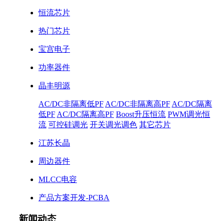
恒流芯片
热门芯片
宝宫电子
功率器件
晶丰明源
AC/DC非隔离低PF
AC/DC非隔离高PF
AC/DC隔离
低PF
AC/DC隔离高PF
Boost升压恒流
PWM调光恒
流
可控硅调光
开关调光调色
其它芯片
江苏长晶
周边器件
MLCC电容
产品方案开发-PCBA
新闻动态