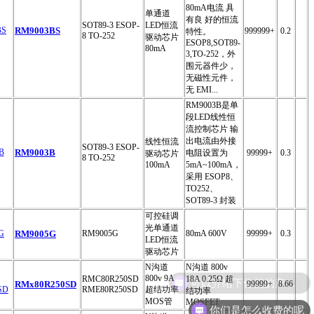
80mA电流 具
单通道
有良 好的恒流
SOT89-3 ESOP-
LED恒流
RM9003BS
999999+
0.2
特性。
8 TO-252
驱动芯片
ESOP8,SOT89-
80mA
3,TO-252，外
围元器件少，
无磁性元件，
无 EMI...
RM9003B是单
段LED线性恒
流控制芯片 输
出电流由外接
线性恒流
SOT89-3 ESOP-
RM9003B
电阻设置为
99999+
0.3
驱动芯片
8 TO-252
100mA
5mA~100mA，
采用 ESOP8、
TO252、
SOT89-3 封装
可控硅调
光单通道
RM9005G
RM9005G
80mA 600V
99999+
0.3
LED恒流
驱动芯片
N沟道
N沟道 800v
可以介绍下你们的产品么
800v 9A
RMC80R250SD
18A 0.25Ω 超
RMx80R250SD
99999+
8.66
RME80R250SD
超结功率
结功率
MOS管
MOSFET
你们是怎么收费的呢