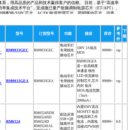
体系，用高品质的产品和技术赢得客户的信赖。 目前，基于“高速率
功率集成技术平台”，亚成微已量产射频调制电源芯片（ET/APT）、
智能配电/SSPC芯片、AC/DC电源管理芯片、照明驱动芯片、功率
MOSFET、模组封装类产品等六大产品线。产品被广泛应用在特种装
备、汽车、工业、无线通信以及消费类电子等领域。
参
下
型号
订货型号
功能
描述
库存
考
载
价
电动车灯
100V 2A低压
RM9033GEC
RM9033GEC
专用线性
99999+
vip
MOS
驱动芯片
RM9033GEA
是一款高精度
单通道 线性
LED 恒流驱动
电动车灯
RM9033GEA
控制芯片,芯片
RM9033GEA
专用线性
99999+
vip
内封 低压
驱动芯片
MOS,电流范围
（5mA-
2000mA）
内置650V高压
MOSFET 低启
RM6524NDH
副边反馈
动电流和工作
RM6524ND
SSR+QR
RM6524
RM6524D
电流，内置电
99999+
8.8
隔离开关
RM6524SAL
流模式PWM控
电源芯片