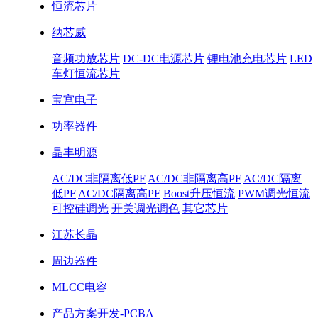
恒流芯片
纳芯威
音频功放芯片
DC-DC电源芯片
锂电池充电芯片
LED
车灯恒流芯片
宝宫电子
功率器件
晶丰明源
AC/DC非隔离低PF
AC/DC非隔离高PF
AC/DC隔离
低PF
AC/DC隔离高PF
Boost升压恒流
PWM调光恒流
可控硅调光
开关调光调色
其它芯片
江苏长晶
周边器件
MLCC电容
产品方案开发-PCBA