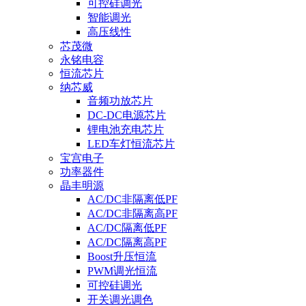
可控硅调光
智能调光
高压线性
芯茂微
永铭电容
恒流芯片
纳芯威
音频功放芯片
DC-DC电源芯片
锂电池充电芯片
LED车灯恒流芯片
宝宫电子
功率器件
晶丰明源
AC/DC非隔离低PF
AC/DC非隔离高PF
AC/DC隔离低PF
AC/DC隔离高PF
Boost升压恒流
PWM调光恒流
可控硅调光
开关调光调色