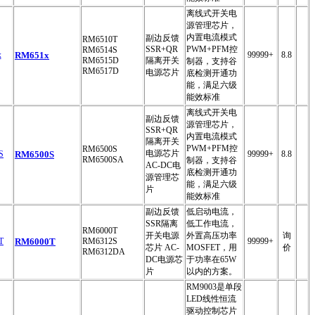
离线式开关电
源管理芯片，
内置电流模式
副边反馈
RM6510T
SSR+QR
PWM+PFM控
RM6514S
RM651x
99999+
8.8
RM6515D
隔离开关
制器，支持谷
RM6517D
电源芯片
底检测开通功
能，满足六级
能效标准
离线式开关电
副边反馈
源管理芯片，
SSR+QR
内置电流模式
隔离开关
PWM+PFM控
RM6500S
电源芯片
RM6500S
99999+
8.8
RM6500SA
制器，支持谷
AC-DC电
底检测开通功
源管理芯
能，满足六级
片
能效标准
副边反馈
低启动电流，
SSR隔离
低工作电流，
RM6000T
开关电源
外置高压功率
询
RM6000T
RM6312S
99999+
芯片 AC-
MOSFET，用
价
RM6312DA
DC电源芯
于功率在65W
片
以内的方案。
RM9003是单段
LED线性恒流
驱动控制芯片