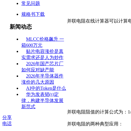
常见问题
规格书下载
并联电阻在线计算器可以计算
新闻动态
MLCC价格飙升 一
箱600万元
贴片电容涨价是真
实需求还是人为炒作
2026年国产芯片厂
如何应对缺产能
2026年半导体器件
涨价的几大原因
AI中的Token是什么
华为发表韬(τ)定
律，构建半导体发展
新范式
并联电阻阻值的计算公式为：1/
分享
电话
并联电阻的两种典型应用：