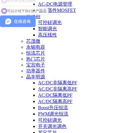
AC-DC电源管理
可以介绍下你们的产品么
功率器件MOSFET
芯源创
可控硅调光
智能调光
高压线性
芯茂微
永铭电容
恒流芯片
热门芯片
宝宫电子
功率器件
晶丰明源
AC/DC非隔离低PF
AC/DC非隔离高PF
AC/DC隔离低PF
AC/DC隔离高PF
Boost升压恒流
PWM调光恒流
可控硅调光
开关调光调色
其它芯片