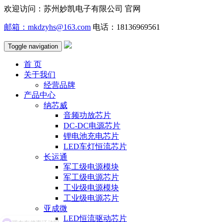
欢迎访问：苏州妙凯电子有限公司 官网
邮箱：mkdzyhs@163.com
电话：18136969561
Toggle navigation
首 页
关于我们
经营品牌
产品中心
纳芯威
音频功放芯片
DC-DC电源芯片
锂电池充电芯片
LED车灯恒流芯片
长运通
军工级电源模块
军工级电源芯片
工业级电源模块
工业级电源芯片
亚成微
LED恒流驱动芯片
现在有优惠活动吗