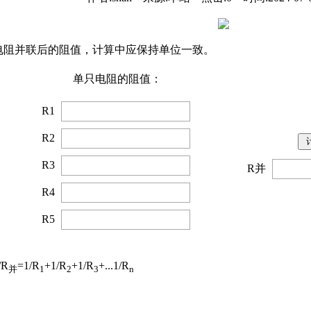
电阻并联后的阻值，计算中应保持单位一致。
单只电阻的阻值：
R1
R2
R3
R并
R4
R5
R
=1/R
+1/R
+1/R
+...1/R
并
1
2
3
n