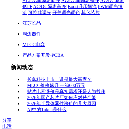
AC/DC非隔离低PF
AC/DC非隔离高PF
AC/DC隔离
低PF
AC/DC隔离高PF
Boost升压恒流
PWM调光恒
流
可控硅调光
开关调光调色
其它芯片
江苏长晶
周边器件
MLCC电容
产品方案开发-PCBA
新闻动态
长鑫科技上市，谁是最大赢家？
MLCC价格飙升 一箱600万元
贴片电容涨价是真实需求还是人为炒作
2026年国产芯片厂如何应对缺产能
2026年半导体器件涨价的几大原因
AI中的Token是什么
分享
电话