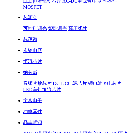
LED恒流驱动芯片
AC-DC电源管理
功率器件
MOSFET
芯源创
可控硅调光
智能调光
高压线性
芯茂微
永铭电容
恒流芯片
纳芯威
音频功放芯片
DC-DC电源芯片
锂电池充电芯片
LED车灯恒流芯片
宝宫电子
功率器件
晶丰明源