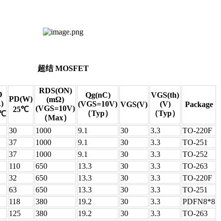
超结 MOSFET
RDS(ON)
D
Qg(nC)
VGS(th)
PD(W)
(mΩ)
)
(VGS=10V)
(V)
VGS(V)
Package
(VGS=10V)
25℃
（Typ）
（Typ）
5℃
（Max）
30
1000
9.1
30
3.3
TO-220F
37
1000
9.1
30
3.3
TO-251
37
1000
9.1
30
3.3
TO-252
110
650
13.3
30
3.3
TO-263
32
650
13.3
30
3.3
TO-220F
63
650
13.3
30
3.3
TO-251
118
380
19.2
30
3.3
PDFN8*8
125
380
19.2
30
3.3
TO-263