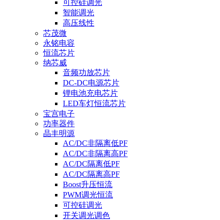
可控硅调光
智能调光
高压线性
芯茂微
永铭电容
恒流芯片
纳芯威
音频功放芯片
DC-DC电源芯片
锂电池充电芯片
LED车灯恒流芯片
宝宫电子
功率器件
晶丰明源
AC/DC非隔离低PF
AC/DC非隔离高PF
AC/DC隔离低PF
AC/DC隔离高PF
Boost升压恒流
PWM调光恒流
可控硅调光
开关调光调色