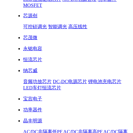
MOSFET
芯源创
可控硅调光
智能调光
高压线性
芯茂微
永铭电容
恒流芯片
纳芯威
音频功放芯片
DC-DC电源芯片
锂电池充电芯片
LED车灯恒流芯片
宝宫电子
功率器件
晶丰明源
AC/DC非隔离低PF
AC/DC非隔离高PF
AC/DC隔离