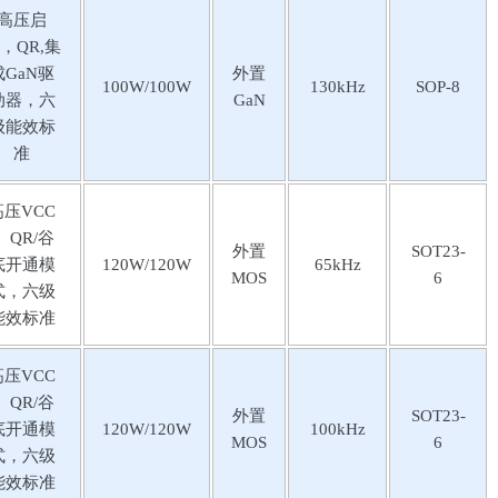
高压启
，QR,集
成GaN驱
外置
100W/100W
130kHz
SOP-8
动器，六
GaN
级能效标
准
⾼压VCC
 QR/⾕
外置
SOT23-
底开通模
120W/120W
65kHz
MOS
6
式，六级
能效标准
⾼压VCC
 QR/⾕
外置
SOT23-
底开通模
120W/120W
100kHz
MOS
6
式，六级
能效标准