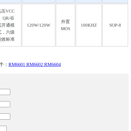
⾼压VCC
 QR/⾕
外置
底开通模
120W/120W
100KHZ
SOP-8
MOS
式，六级
能效标准
个：
RM6601 RM6602 RM6604