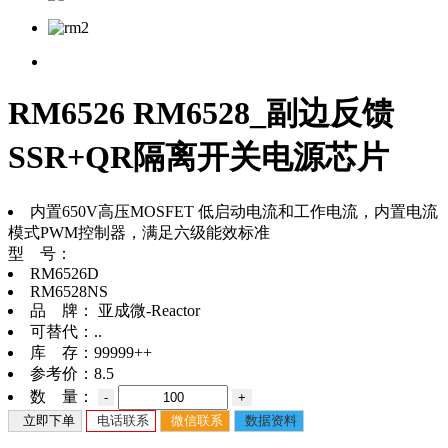
RM6526 RM6528_副边反馈
SSR+QR隔离开关电源芯片
内置650V高压MOSFET 低启动电流和工作电流，内置电流
模式PWM控制器，满足六级能效标准
型 号：
RM6526D
RM6528NS
品 牌：
亚成微-Reactor
可替代：
..
库 存：
99999++
参考价：
8.5
数 量：
-
+
立即下单
电话联系
微信联系
数据资料