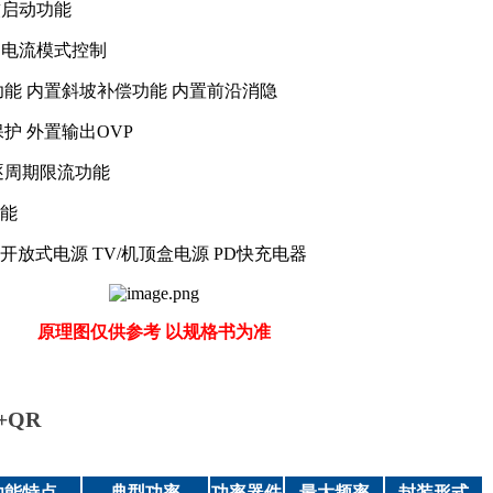
e 软启动功能
 电流模式控制
功能 内置斜坡补偿功能 内置前沿消隐
护 外置输出OVP
逐周期限流功能
能
开放式电源 TV/机顶盒电源 PD快充电器
原理图仅供参考 以规格书为准
+QR
功能特点
典型功率
功率器件
最大频率
封装形式