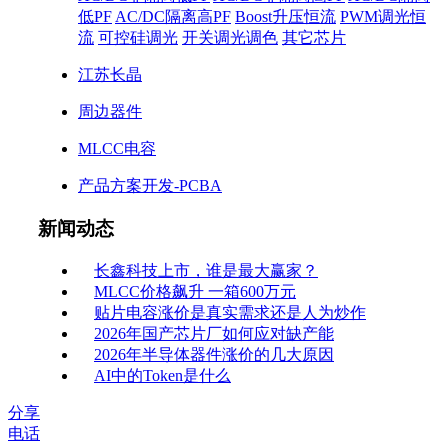
低PF
AC/DC隔离高PF
Boost升压恒流
PWM调光恒
流
可控硅调光
开关调光调色
其它芯片
江苏长晶
周边器件
MLCC电容
产品方案开发-PCBA
新闻动态
长鑫科技上市，谁是最大赢家？
MLCC价格飙升 一箱600万元
贴片电容涨价是真实需求还是人为炒作
2026年国产芯片厂如何应对缺产能
2026年半导体器件涨价的几大原因
AI中的Token是什么
分享
电话