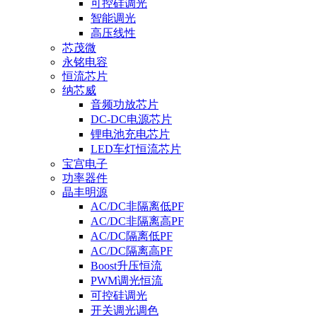
可控硅调光
智能调光
高压线性
芯茂微
永铭电容
恒流芯片
纳芯威
音频功放芯片
DC-DC电源芯片
锂电池充电芯片
LED车灯恒流芯片
宝宫电子
功率器件
晶丰明源
AC/DC非隔离低PF
AC/DC非隔离高PF
AC/DC隔离低PF
AC/DC隔离高PF
Boost升压恒流
PWM调光恒流
可控硅调光
开关调光调色